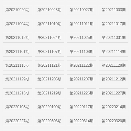
第20210920期
第20210926期
第20210927期
第20211003期
第20211004期
第20211010期
第20211011期
第20211017期
第20211018期
第20211024期
第20211025期
第20211031期
第20211101期
第20211107期
第20211108期
第20211114期
第20211115期
第20211121期
第20211122期
第20211128期
第20211129期
第20211205期
第20211207期
第20211212期
第20211213期
第20211219期
第20211226期
第20211227期
第20220103期
第20220109期
第20220117期
第20220214期
第20220227期
第20220306期
第20220314期
第20220320期