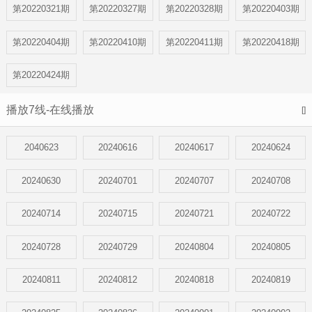
第20220321期
第20220327期
第20220328期
第20220403期
第20220404期
第20220410期
第20220411期
第20220418期
第20220424期
播放7线-在线播放
[]
2040623
20240616
20240617
20240624
20240630
20240701
20240707
20240708
20240714
20240715
20240721
20240722
20240728
20240729
20240804
20240805
20240811
20240812
20240818
20240819