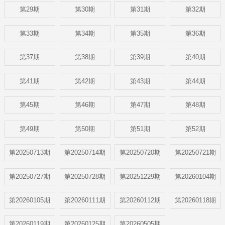
第29期
第30期
第31期
第32期
第33期
第34期
第35期
第36期
第37期
第38期
第39期
第40期
第41期
第42期
第43期
第44期
第45期
第46期
第47期
第48期
第49期
第50期
第51期
第52期
第20250713期
第20250714期
第20250720期
第20250721期
第20250727期
第20250728期
第20251229期
第20260104期
第20260105期
第20260111期
第20260112期
第20260118期
第20260119期
第20260125期
第20260505期