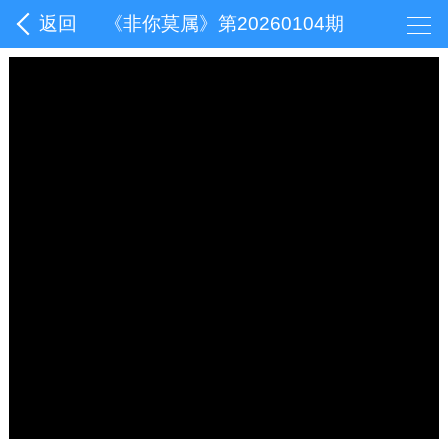
返回
《非你莫属》第20260104期