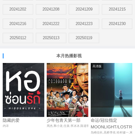
20241202
20241208
20241209
20241215
20241216
20241222
20241223
20241230
20250112
20250113
20250119
本月热播影视
高清版
隐藏的爱
少年包青天第一部
命运/冠位指定
内详
周杰,释小龙,任泉,李冰冰,陈道明,刘怡君,刘东浒,郑佩佩,王绘春,何
MOONLIGHT/LOSTR
岛崎信长,高桥李依,铃村健一,米