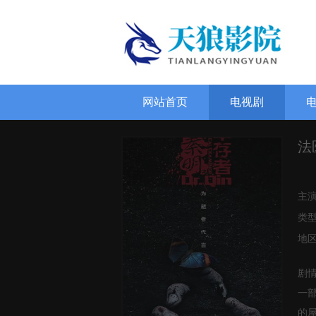
网站首页
电视剧
法
主
类
地
剧
一
的