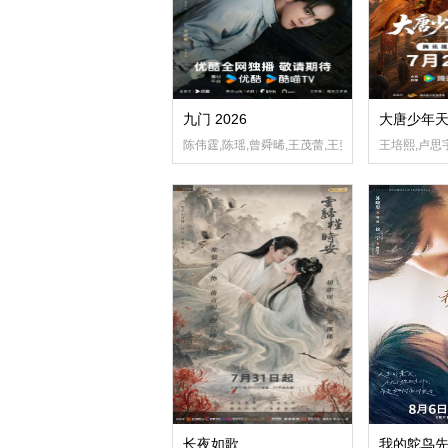
九门 2026
大唐少年
陈伟霆,陈瑶,曾舜晞,王茂蕾,王奕婷,李乃文,释小龙,
王培熙,卢思
长夜如歌
我的鸵鸟