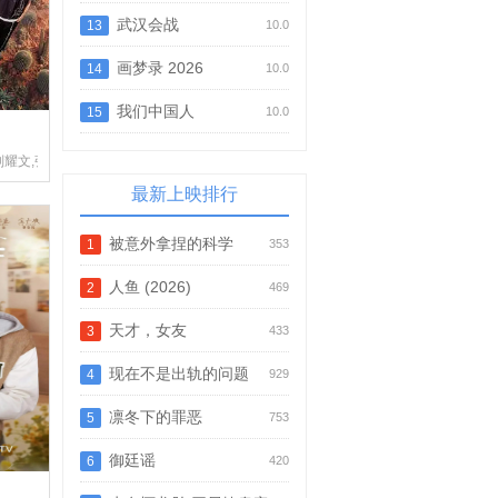
武汉会战
13
10.0
画梦录 2026
14
10.0
我们中国人
15
10.0
扈帷,雷丰瑞
刘耀文,张真源,严浩翔,贺峻霖,于洋,林更新,邵兵,苏醒
最新上映排行
被意外拿捏的科学
1
353
人鱼 (2026)
2
469
天才，女友
3
433
现在不是出轨的问题
4
929
凛冬下的罪恶
5
753
御廷谣
6
420