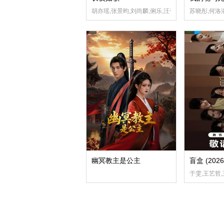
胡亦瑶,张景昀,刘尚麟,俐乐,汪子夕
苏晓彤,何洛
幽冥教主是公主
盲盒 (2026
于雯,王艺哲