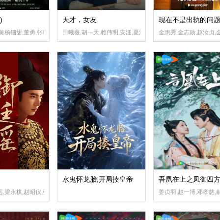
)
天才，女友
现在不是出轨的问
黄杨钿甜,董勇,张帆,陈创,何思甜,张棪琰,罗海琼,是安,赵健,段钰,董向荣,薛佳凝,方晓东
田曦薇,胡一天,赖伟明,安沺,夏浩然
金惠秀,金志勋,赵汝贞,
水鬼怀龙胎,开局揍皇帝
吾凰在上之凤御四
远,梁永棋,赵昭仪,张南
姜贞羽,赵一博,邓孝慈,