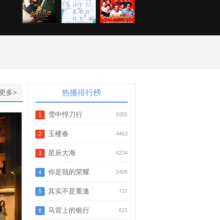
更多>
热播排行榜
雪中悍刀行
1
5955
玉楼春
2
4463
星辰大海
3
4234
你是我的荣耀
4
2405
其实不是重逢
5
737
马背上的银行
6
621