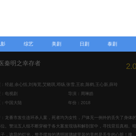
电影
综艺
美剧
日剧
泰剧
医秦明之幸存者
2.
演：
经超,余心恬,刘海宽,艾晓琪,邓炀,张雪,王欢,陈鹤,王心新,薛玲
型：
电视剧
导演：
周琳皓
区：
中国大陆
年份：
2018
情：
龙番市发生连环杀人案，死者均为女性，尸体无一例外的丢失了身体
部位。警法五人组不断穿梭于各大案发现场和解剖室中，寻找背后真相。
屋子，诡异的灯光，整齐摆放的透明玻璃罐里装的竟然是丢失的心脏！接...