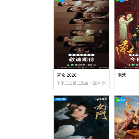
盲盒 2026
南戏
于雯,王艺哲,王泓鑫,卜冠今,孙天宇,加奈那,成岳,杨