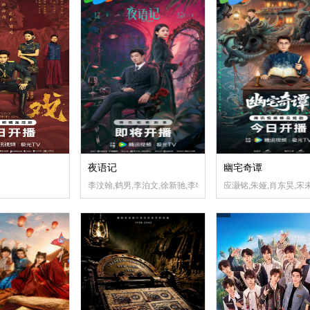
夜语记
幽宅奇谭
琼,易梦玲
李汶翰,鹤男,李泊文,徐新驰,李牧芸,孙思凡,郭天祺
应灏铭,朱娅,肖东昊,宋