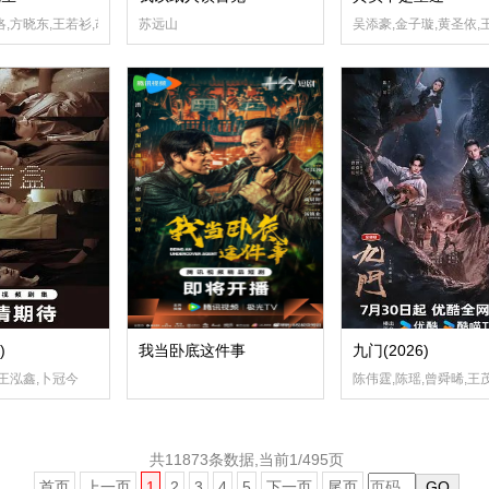
洛,方晓东,王若衫,胡晓龙,贾笑涵
苏远山
吴添豪,金子璇,黄圣依,
)
我当卧底这件事
九门(2026)
,王泓鑫,卜冠今
陈伟霆,陈瑶,曾舜晞,王
共11873条数据,当前1/495页
首页
上一页
1
2
3
4
5
下一页
尾页
GO