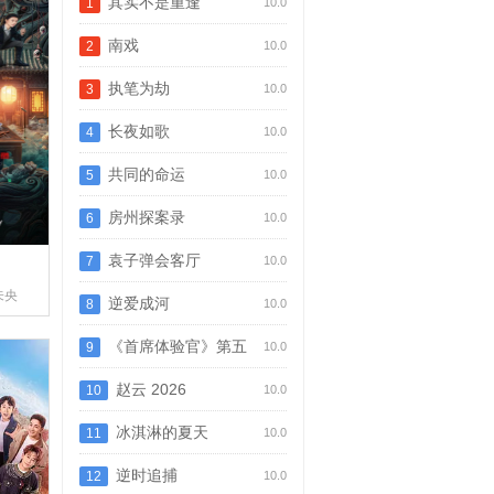
其实不是重逢
1
10.0
南戏
2
10.0
执笔为劫
3
10.0
长夜如歌
4
10.0
共同的命运
5
10.0
房州探案录
6
10.0
袁子弹会客厅
7
10.0
未央
逆爱成河
8
10.0
《首席体验官》第五
9
10.0
季“闹新春”
赵云 2026
10
10.0
冰淇淋的夏天
11
10.0
逆时追捕
12
10.0