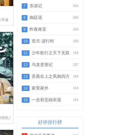
东游记
7
316
题
御廷谣
8
209
,李庆誉,张译文
金宰澈
昨夜将至
9
163
登月·进行时
10
160
少年歌行之天下无双
11
159
乌龙变形记
12
157
吾凰在上之凤御四方
13
156
家里家外
14
153
一念初见锦衣谣
15
151
方
郝熠然,林亚冬
好评排行榜