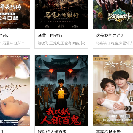
天行传
马背上的银行
这是我的西游2
应灏铭,季肖冰,胡耘豪,徐正溪,章涛,王祖一,刘畅,杨钧丞,杨昊博,陈鸿锦,吴圣麒,林秋楠,
宇,石夏沫,汪轩宇
姬晓飞,王芳政,王全有,阎妮,郭烁杰
马嘉祺,丁程鑫,宋亚轩,
先生
我以纸人镇百鬼
其实不是重逢