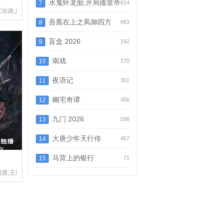
水鬼怀龙胎,开局揍皇帝
7
614
王欣政,刘允儿
吾凰在上之凤御四方
8
863
盲盒 2026
9
192
南戏
10
270
夜语记
11
301
幽宅奇谭
12
456
九门 2026
13
598
大唐少年天行传
14
457
马背上的银行
15
71
茂蕾,王奕婷,李乃文,释小龙,应灏铭,季肖冰,胡耘豪,徐正溪,章涛,王祖一,刘畅,杨钧丞,杨