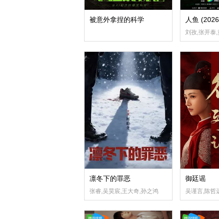
被意外拿捏的科学
人鱼 (2026
刘孜,张开泰,
凛冬下的罪恶
御廷谣
张睿,吴昊宸,王大奇,孙之鸿
吴谨言,陈哲