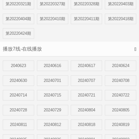
第20220321期
第20220327期
第20220328期
第20220403期
第20220404期
第20220410期
第20220411期
第20220418期
第20220424期
播放7线-在线播放
[]
2040623
20240616
20240617
20240624
20240630
20240701
20240707
20240708
20240714
20240715
20240721
20240722
20240728
20240729
20240804
20240805
20240811
20240812
20240818
20240819