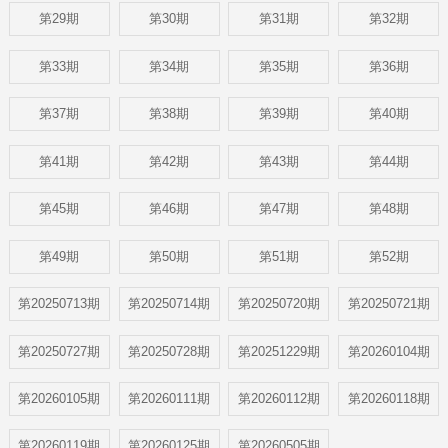
第29期
第30期
第31期
第32期
第33期
第34期
第35期
第36期
第37期
第38期
第39期
第40期
第41期
第42期
第43期
第44期
第45期
第46期
第47期
第48期
第49期
第50期
第51期
第52期
第20250713期
第20250714期
第20250720期
第20250721期
第20250727期
第20250728期
第20251229期
第20260104期
第20260105期
第20260111期
第20260112期
第20260118期
第20260119期
第20260125期
第20260505期