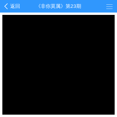
返回
《非你莫属》第23期