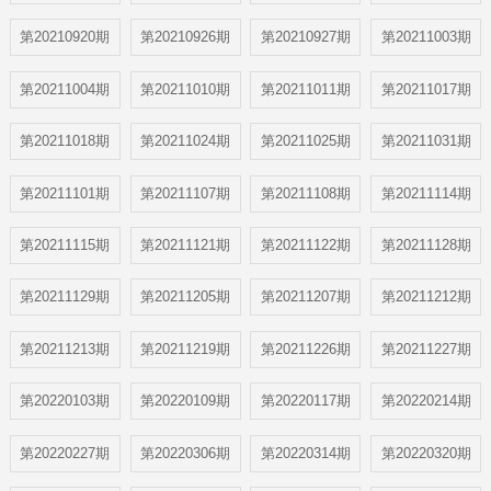
第20210920期
第20210926期
第20210927期
第20211003期
第20211004期
第20211010期
第20211011期
第20211017期
第20211018期
第20211024期
第20211025期
第20211031期
第20211101期
第20211107期
第20211108期
第20211114期
第20211115期
第20211121期
第20211122期
第20211128期
第20211129期
第20211205期
第20211207期
第20211212期
第20211213期
第20211219期
第20211226期
第20211227期
第20220103期
第20220109期
第20220117期
第20220214期
第20220227期
第20220306期
第20220314期
第20220320期