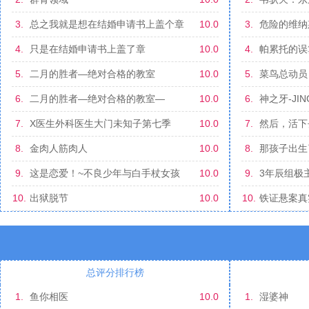
3.
总之我就是想在结婚申请书上盖个章
10.0
3.
危险的维纳
番外
4.
只是在结婚申请书上盖了章
10.0
4.
帕累托的误
杀人事件
5.
二月的胜者—绝对合格的教室
10.0
5.
菜鸟总动员
6.
二月的胜者—绝对合格的教室—
10.0
6.
神之牙-JIN
7.
X医生外科医生大门未知子第七季
10.0
7.
然后，活下
8.
金肉人筋肉人
10.0
8.
那孩子出生
9.
这是恋爱！~不良少年与白手杖女孩
10.0
9.
3年辰组极
10.
出狱脱节
10.0
10.
铁证悬案真
总评分排行榜
1.
鱼你相医
10.0
1.
湿婆神