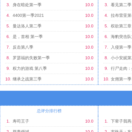
3.
身在暗处第一季
10.0
3.
看见第二季
4.
4400第一季2021
10.0
4.
拉布雷亚第
5.
曼达洛人第二季
10.0
5.
权欲第三章
6.
是，首相 第一季
10.0
6.
海豹突击队
7.
反击第八季
10.0
7.
入侵第一季
8.
罗瑟福的失败第一季
10.0
8.
小小安妮第
9.
权力的游戏 第八季
10.0
9.
行尸走肉：
10.
继承之战第三季
10.0
10.
女佣第一季
总评分排行榜
1.
寿司王子
10.0
1.
下辈子我再
2.
群青领域
10.0
2.
韦驮天：东