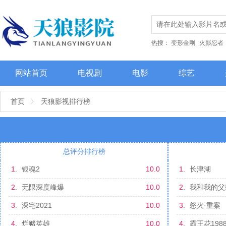
热搜：
变形金刚
火影忍者
网站首页
电视剧
电影
综艺
首页
天狼影视排行榜
总评分排行榜
1.
银魂2
10.0
1.
长津湖
2.
无限深度峰爆
10.0
2.
我和我的父
3.
深宅2021
10.0
3.
怒火·重案
4.
烂赌英雄
10.0
4.
霸王花198