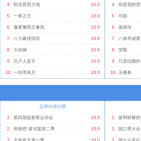
4.
阳光普照大地
10.0
4.
你是我的荣
5.
一家之主
10.0
5.
功勋
6.
像雾像雨又像风
10.0
6.
嘉南传
7.
八大豪侠国语
10.0
7.
八角亭谜雾
8.
大凶捕
10.0
8.
突围
9.
庄户人是天
10.0
9.
只是结婚的
10.
一纸寄风月
10.0
10.
玉楼春
总评分排行榜
1.
第四届超新星运动会
10.0
1.
披荆斩棘的
2.
奔跑吧·黄河篇第二季
10.0
2.
脱口秀大会
3.
天外有天第一季
10.0
3.
德云斗笑社