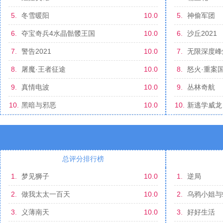
5.
冬雪暖阳
10.0
5.
神偷军团
6.
夺宝奇兵4水晶骷髅王国
10.0
6.
沙丘2021
7.
警告2021
10.0
7.
无限深度峰
8.
屠魔·王者征途
10.0
8.
怒火·重案
9.
真情电波
10.0
9.
丛林奇航
10.
黑暗与邪恶
10.0
10.
新逃学威龙
总评分排行榜
1.
梦见狮子
10.0
1.
逆局
2.
做我太太一百天
10.0
2.
乌鸦小姐与
3.
义薄南天
10.0
3.
好好生活