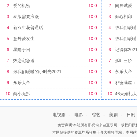
2.
爱的机密
10.0
2.
同居试爱
3.
泰版需要浪漫
10.0
3.
倾心相印
4.
新双生花普通话
10.0
4.
致我们暖暖
5.
意外爱发生
10.0
5.
致我们暖暖
6.
星隐于日
10.0
6.
记得你202
7.
热恋宅急送
10.0
7.
孤叶三娇
8.
致我们暖暖的小时光2021
10.0
8.
永乐大帝
9.
永乐大帝
10.0
9.
邪密满屋：
10.
两小无拆
10.0
10.
46天婚礼
电视剧
-
电影
-
综艺
-
美剧
-
日剧
免责声明:本站所有影视均来自互联网，版权归
本网站提供的资源均系收集于各大视频网站，本网站