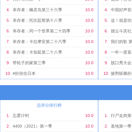
4.
幸存者：幽灵岛第三十六季
10.0
4.
中国好声音2
5.
幸存者：托坎廷斯第十八季
10.0
5.
这！就是街
6.
幸存者：同一个世界第二十四季
10.0
6.
德云斗笑社
7.
幸存者：卡拉摩安第二十六季
10.0
7.
我们的歌 
8.
幸存者：卡加延第二十八季
10.0
8.
一年一度喜
9.
带轮子的家第三季
10.0
9.
脱口秀大会
10.
#好挂住日本
10.0
10.
披荆斩棘的
总评分排行榜
1.
忘爱计时
10.0
1.
行尸走肉第
2.
4400（2021）第一季
10.0
2.
基地第一季