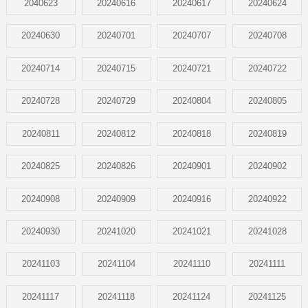
2040623
20240616
20240617
20240624
20240630
20240701
20240707
20240708
20240714
20240715
20240721
20240722
20240728
20240729
20240804
20240805
20240811
20240812
20240818
20240819
20240825
20240826
20240901
20240902
20240908
20240909
20240916
20240922
20240930
20241020
20241021
20241028
20241103
20241104
20241110
20241111
20241117
20241118
20241124
20241125