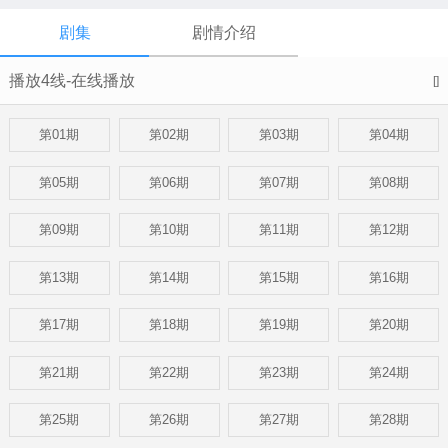
剧集
剧情介绍
播放4线-在线播放
[]
第01期
第02期
第03期
第04期
第05期
第06期
第07期
第08期
第09期
第10期
第11期
第12期
第13期
第14期
第15期
第16期
第17期
第18期
第19期
第20期
第21期
第22期
第23期
第24期
第25期
第26期
第27期
第28期