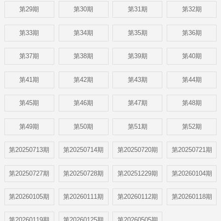
第29期
第30期
第31期
第32期
第33期
第34期
第35期
第36期
第37期
第38期
第39期
第40期
第41期
第42期
第43期
第44期
第45期
第46期
第47期
第48期
第49期
第50期
第51期
第52期
第20250713期
第20250714期
第20250720期
第20250721期
第20250727期
第20250728期
第20251229期
第20260104期
第20260105期
第20260111期
第20260112期
第20260118期
第20260119期
第20260125期
第20260505期