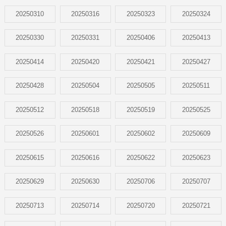
20250310
20250316
20250323
20250324
20250330
20250331
20250406
20250413
20250414
20250420
20250421
20250427
20250428
20250504
20250505
20250511
20250512
20250518
20250519
20250525
20250526
20250601
20250602
20250609
20250615
20250616
20250622
20250623
20250629
20250630
20250706
20250707
20250713
20250714
20250720
20250721