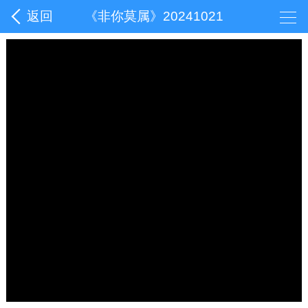
返回
《非你莫属》20241021