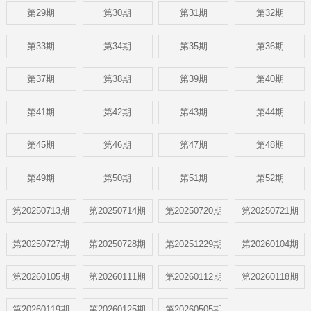
第29期
第30期
第31期
第32期
第33期
第34期
第35期
第36期
第37期
第38期
第39期
第40期
第41期
第42期
第43期
第44期
第45期
第46期
第47期
第48期
第49期
第50期
第51期
第52期
第20250713期
第20250714期
第20250720期
第20250721期
第20250727期
第20250728期
第20251229期
第20260104期
第20260105期
第20260111期
第20260112期
第20260118期
第20260119期
第20260125期
第20260505期