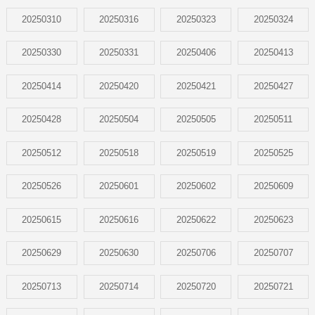
20250310
20250316
20250323
20250324
20250330
20250331
20250406
20250413
20250414
20250420
20250421
20250427
20250428
20250504
20250505
20250511
20250512
20250518
20250519
20250525
20250526
20250601
20250602
20250609
20250615
20250616
20250622
20250623
20250629
20250630
20250706
20250707
20250713
20250714
20250720
20250721