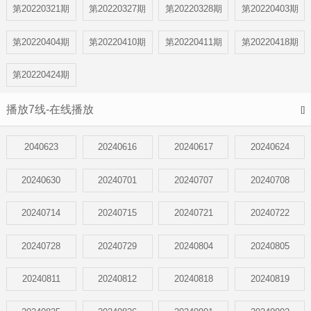
第20220321期
第20220327期
第20220328期
第20220403期
第20220404期
第20220410期
第20220411期
第20220418期
第20220424期
播放7线-在线播放
[]
2040623
20240616
20240617
20240624
20240630
20240701
20240707
20240708
20240714
20240715
20240721
20240722
20240728
20240729
20240804
20240805
20240811
20240812
20240818
20240819