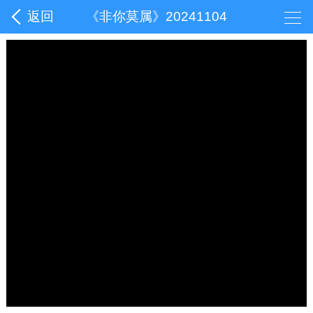
返回
《非你莫属》20241104