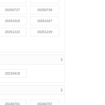
20250727
20250728
20251019
20251027
20251222
20251229
[]
20220418
[]
20240701
20240707