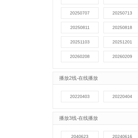
20250707
20250713
20250811
20250818
20251103
20251201
20260208
20260209
播放2线-在线播放
20220403
20220404
播放3线-在线播放
2040623
20240616