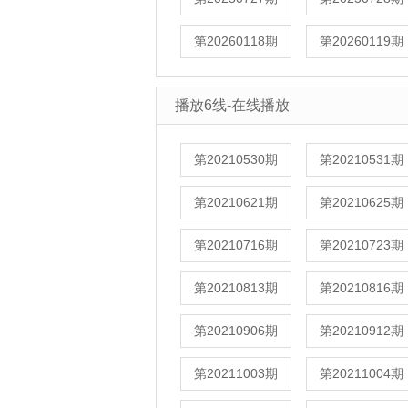
第20260118期
第20260119期
播放6线-在线播放
第20210530期
第20210531期
第20210621期
第20210625期
第20210716期
第20210723期
第20210813期
第20210816期
第20210906期
第20210912期
第20211003期
第20211004期