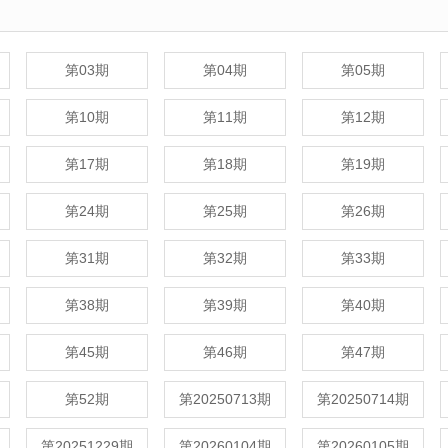
第03期
第04期
第05期
第10期
第11期
第12期
第17期
第18期
第19期
第24期
第25期
第26期
第31期
第32期
第33期
第38期
第39期
第40期
第45期
第46期
第47期
第52期
第20250713期
第20250714期
第20251229期
第20260104期
第20260105期