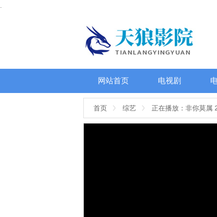
.
网站首页
电视剧
首页
综艺
正在播放：非你莫属 20