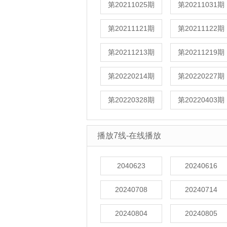
第20211025期
第20211031期
第20211121期
第20211122期
第20211213期
第20211219期
第20220214期
第20220227期
第20220328期
第20220403期
播放7线-在线播放
2040623
20240616
20240708
20240714
20240804
20240805