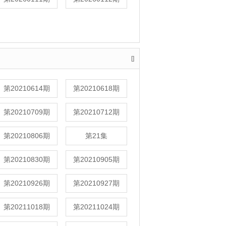
[]
第20210614期
第20210618期
第20210709期
第20210712期
第20210806期
第21集
第20210830期
第20210905期
第20210926期
第20210927期
第20211018期
第20211024期