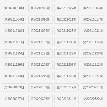
第20210920期
第20210926期
第20210927期
第20211003期
第20211004期
第20211010期
第20211011期
第20211017期
第20211018期
第20211024期
第20211025期
第20211031期
第20211101期
第20211107期
第20211108期
第20211114期
第20211115期
第20211121期
第20211122期
第20211128期
第20211129期
第20211205期
第20211207期
第20211212期
第20211213期
第20211219期
第20211226期
第20211227期
第20220103期
第20220109期
第20220117期
第20220214期
第20220227期
第20220306期
第20220314期
第20220320期