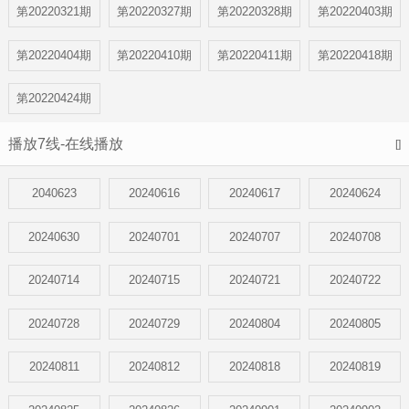
第20220321期
第20220327期
第20220328期
第20220403期
第20220404期
第20220410期
第20220411期
第20220418期
第20220424期
播放7线-在线播放
[]
2040623
20240616
20240617
20240624
20240630
20240701
20240707
20240708
20240714
20240715
20240721
20240722
20240728
20240729
20240804
20240805
20240811
20240812
20240818
20240819