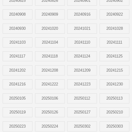
20240825
20240826
20240901
20240902
20240908
20240909
20240916
20240922
20240930
20241020
20241021
20241028
20241103
20241104
20241110
20241111
20241117
20241118
20241124
20241125
20241202
20241208
20241209
20241215
20241216
20241222
20241223
20241230
20250105
20250106
20250112
20250113
20250119
20250126
20250127
20250210
20250223
20250224
20250302
20250303