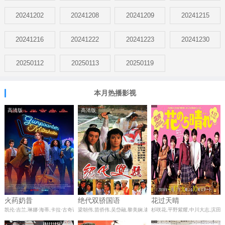
20241202
20241208
20241209
20241215
20241216
20241222
20241223
20241230
20250112
20250113
20250119
本月热播影视
高清版
高清版
火药奶昔
绝代双骄国语
花过天晴
凯伦·吉兰,琳娜·海蒂,卡拉·古奇诺,杨紫琼,安吉拉·贝塞特,保罗·吉亚玛提,拉尔夫·伊内森,弗蕾娅·艾伦,克洛
梁朝伟,苗侨伟,吴岱融,黎美娴,谢宁,戚美珍,关礼杰,刘美娟,吴君如,
杉咲花,平野紫耀,中川大志,滨田龙