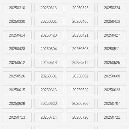
20250310
20250316
20250323
20250324
20250330
20250331
20250406
20250413
20250414
20250420
20250421
20250427
20250428
20250504
20250505
20250511
20250512
20250518
20250519
20250525
20250526
20250601
20250602
20250609
20250615
20250616
20250622
20250623
20250629
20250630
20250706
20250707
20250713
20250714
20250720
20250721