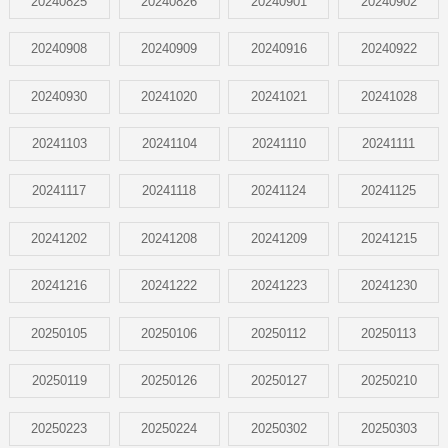
20240825
20240826
20240901
20240902
20240908
20240909
20240916
20240922
20240930
20241020
20241021
20241028
20241103
20241104
20241110
20241111
20241117
20241118
20241124
20241125
20241202
20241208
20241209
20241215
20241216
20241222
20241223
20241230
20250105
20250106
20250112
20250113
20250119
20250126
20250127
20250210
20250223
20250224
20250302
20250303