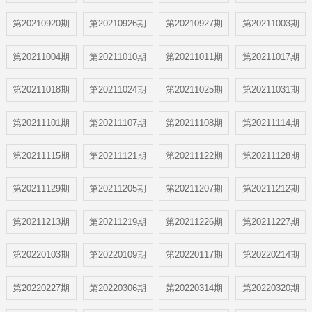
第20210920期
第20210926期
第20210927期
第20211003期
第20211004期
第20211010期
第20211011期
第20211017期
第20211018期
第20211024期
第20211025期
第20211031期
第20211101期
第20211107期
第20211108期
第20211114期
第20211115期
第20211121期
第20211122期
第20211128期
第20211129期
第20211205期
第20211207期
第20211212期
第20211213期
第20211219期
第20211226期
第20211227期
第20220103期
第20220109期
第20220117期
第20220214期
第20220227期
第20220306期
第20220314期
第20220320期