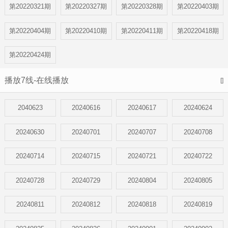
第20220321期
第20220327期
第20220328期
第20220403期
第20220404期
第20220410期
第20220411期
第20220418期
第20220424期
播放7线-在线播放
[]
2040623
20240616
20240617
20240624
20240630
20240701
20240707
20240708
20240714
20240715
20240721
20240722
20240728
20240729
20240804
20240805
20240811
20240812
20240818
20240819