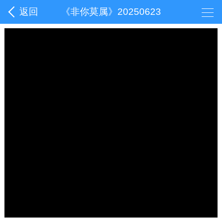
返回
《非你莫属》20250623