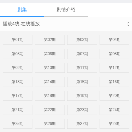
剧集
剧情介绍
播放4线-在线播放
[]
第01期
第02期
第03期
第04期
第05期
第06期
第07期
第08期
第09期
第10期
第11期
第12期
第13期
第14期
第15期
第16期
第17期
第18期
第19期
第20期
第21期
第22期
第23期
第24期
第25期
第26期
第27期
第28期