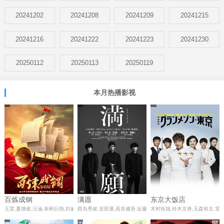
20241202
20241208
20241209
20241215
20241216
20241222
20241223
20241230
20250112
20250113
20250119
本月热播影视
百炼成钢
满愿
东京大饭店
王雷,夏德俊,汪涵,朱刚日尧,刘威,陈晓,张新成,佟丽娅,于洋,郭晓东,李乃文,赵樱子,乌日根,黄勐,董力,
西岛秀俊,安田显,高良健吾,近藤公园,马场彻,吉泽悠,市川实日子,
木村拓哉,铃木京香,玉森裕太,宽