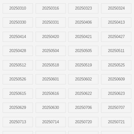
20250310
20250316
20250323
20250324
20250330
20250331
20250406
20250413
20250414
20250420
20250421
20250427
20250428
20250504
20250505
20250511
20250512
20250518
20250519
20250525
20250526
20250601
20250602
20250609
20250615
20250616
20250622
20250623
20250629
20250630
20250706
20250707
20250713
20250714
20250720
20250721