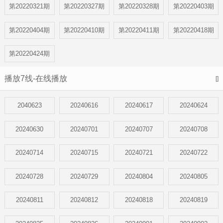
第20220321期
第20220327期
第20220328期
第20220403期
第20220404期
第20220410期
第20220411期
第20220418期
第20220424期
播放7线-在线播放
[]
2040623
20240616
20240617
20240624
20240630
20240701
20240707
20240708
20240714
20240715
20240721
20240722
20240728
20240729
20240804
20240805
20240811
20240812
20240818
20240819