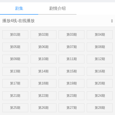
剧集
剧情介绍
播放4线-在线播放
[]
第01期
第02期
第03期
第04期
第05期
第06期
第07期
第08期
第09期
第10期
第11期
第12期
第13期
第14期
第15期
第16期
第17期
第18期
第19期
第20期
第21期
第22期
第23期
第24期
第25期
第26期
第27期
第28期