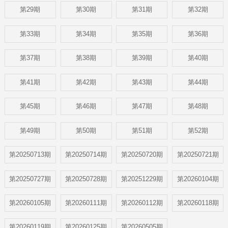
第29期
第30期
第31期
第32期
第33期
第34期
第35期
第36期
第37期
第38期
第39期
第40期
第41期
第42期
第43期
第44期
第45期
第46期
第47期
第48期
第49期
第50期
第51期
第52期
第20250713期
第20250714期
第20250720期
第20250721期
第20250727期
第20250728期
第20251229期
第20260104期
第20260105期
第20260111期
第20260112期
第20260118期
第20260119期
第20260125期
第20260505期