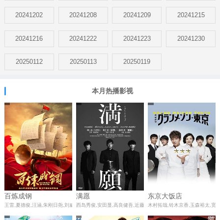
20241202
20241208
20241209
20241215
20241216
20241222
20241223
20241230
20250112
20250113
20250119
本月热播影视
百炼成钢
满愿
东京大饭店
王雷,夏德俊,汪涵,朱刚日尧,刘威,陈晓,张新成,佟丽娅,于洋,郭晓东,李乃文,赵樱子,乌日根,黄勐,董力,
西岛秀俊,安田显,高良健吾,近藤公园,马场彻,吉泽悠,市川实日子,
木村拓哉,铃木京香,玉森裕太,宽