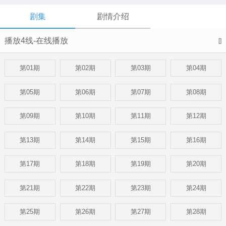
剧集
剧情介绍
播放4线-在线播放
[]
第01期
第02期
第03期
第04期
第05期
第06期
第07期
第08期
第09期
第10期
第11期
第12期
第13期
第14期
第15期
第16期
第17期
第18期
第19期
第20期
第21期
第22期
第23期
第24期
第25期
第26期
第27期
第28期