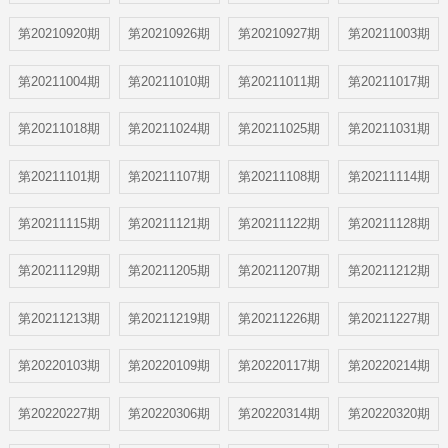
第20210920期
第20210926期
第20210927期
第20211003期
第20211004期
第20211010期
第20211011期
第20211017期
第20211018期
第20211024期
第20211025期
第20211031期
第20211101期
第20211107期
第20211108期
第20211114期
第20211115期
第20211121期
第20211122期
第20211128期
第20211129期
第20211205期
第20211207期
第20211212期
第20211213期
第20211219期
第20211226期
第20211227期
第20220103期
第20220109期
第20220117期
第20220214期
第20220227期
第20220306期
第20220314期
第20220320期