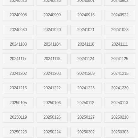
20240825
20240826
20240901
20240902
20240908
20240909
20240916
20240922
20240930
20241020
20241021
20241028
20241103
20241104
20241110
20241111
20241117
20241118
20241124
20241125
20241202
20241208
20241209
20241215
20241216
20241222
20241223
20241230
20250105
20250106
20250112
20250113
20250119
20250126
20250127
20250210
20250223
20250224
20250302
20250303