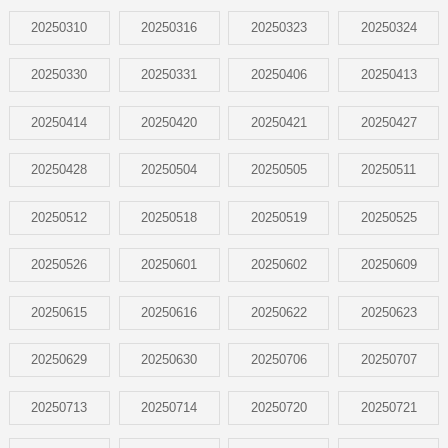
20250310
20250316
20250323
20250324
20250330
20250331
20250406
20250413
20250414
20250420
20250421
20250427
20250428
20250504
20250505
20250511
20250512
20250518
20250519
20250525
20250526
20250601
20250602
20250609
20250615
20250616
20250622
20250623
20250629
20250630
20250706
20250707
20250713
20250714
20250720
20250721