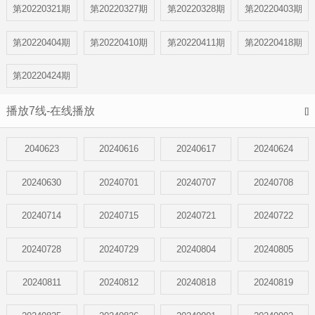
第20220321期
第20220327期
第20220328期
第20220403期
第20220404期
第20220410期
第20220411期
第20220418期
第20220424期
播放7线-在线播放
[]
2040623
20240616
20240617
20240624
20240630
20240701
20240707
20240708
20240714
20240715
20240721
20240722
20240728
20240729
20240804
20240805
20240811
20240812
20240818
20240819