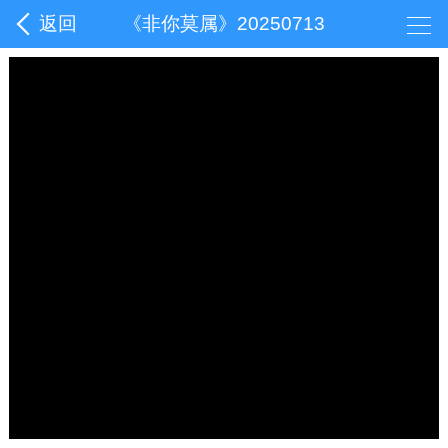
返回
《非你莫属》20250713